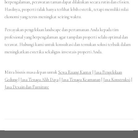
berpengalaman, perawatan taman dapat dilakukan secara rutin dan efisien.
Hasilnya, properti tidak hanya terlihat lebih estetik, tetapi memiliki nilai
ekonomi yang terus meningkat seiring waktu.
Percayakan pengelolaan landscape dan pertamanan Anda kepada tim
profesional yang berpengalaman agar tampilan properti selalu optimal dan
terawat. Hubungi kami untuk konsultasi dan temukan solusi terbaik dalam
meningkatkan estetika sekaligus investais properti Anda.
Mitra bisnis masa depan untuk
Sewa Ruang Kantor
|
Jasa Pengelolaan
Gedung
|
Jasa Tenaga Alih Daya
|
Jasa Tenaga Keamanan
|
Jasa Konstruksi
|
Jasa Desain dan Furniture