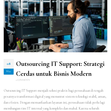
Outsourcing IT Support: Strategi
08
May
Cerdas untuk Bisnis Modern
0 COMMENTS
Outsourcing IT Support menjadi solusi praktis bagi perusahaan di tengah
pesatnya transformasi digital yang menuntut sistem teknologi stabil, aman,
dan efisien. Dengan memanfaatkan layanan ini, perusahaan tidak perlu lagi
membangun tim IT internal yang kompleks dan mahal. Karena seluruh