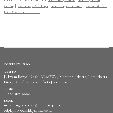
Gedung
|
Jasa Tenaga Alih Daya
|
Jasa Tenaga Keamanan
|
Jasa Konstruksi
|
Jasa Desain dan Furniture
CONTACT INFO
ADDRESS:
Jl. Imam Bonjol No.61, RT.8/RW.4, Menteng, Jakarta, Kota Jakarta
Pusat, Daerah Khusus Ibukota Jakarta 10310
PHONE:
+62 21-3193-6808
EMAIL:
marketingexecutive@bumidayaplaza.co.id
bdplapor@bumidayaplaza.co.id