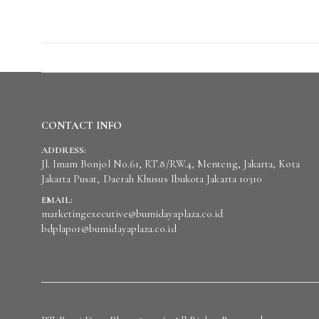
CONTACT INFO
ADDRESS:
Jl. Imam Bonjol No.61, RT.8/RW.4, Menteng, Jakarta, Kota
Jakarta Pusat, Daerah Khusus Ibukota Jakarta 10310
EMAIL:
marketingexecutive@bumidayaplaza.co.id
bdplapor@bumidayaplaza.co.id