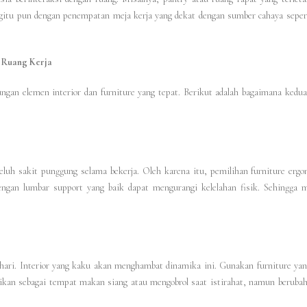
egitu pun dengan penempatan meja kerja yang dekat dengan sumber cahaya sepert
 Ruang Kerja
ungan elemen interior dan furniture yang tepat. Berikut adalah bagaimana kedua
luh sakit punggung selama bekerja. Oleh karena itu, pemilihan furniture erg
engan lumbar support yang baik dapat mengurangi kelelahan fisik. Sehingga
 hari. Interior yang kaku akan menghambat dinamika ini. Gunakan furniture yan
gsikan sebagai tempat makan siang atau mengobrol saat istirahat, namun beruba