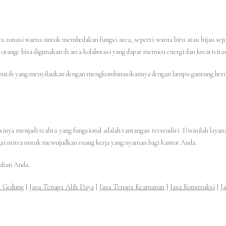
ya zonasi warna untuk membedakan fungsi area, seperti warna biru atau hijau sej
orange bisa digunakan di area kolaborasi yang dapat memicu energi dan kreativitas
on putih yang menyilaukan dengan mengkombinasikannya dengan lampu gantung be
nya menjadi realita yang fungsional adalah tantangan tersendiri. Disinilah laya
gai mitra untuk mewujudkan ruang kerja yang nyaman bagi kantor Anda.
ahan Anda.
n Gedung
|
Jasa Tenaga Alih Daya
|
Jasa Tenaga Keamanan
|
Jasa Konstruksi
|
J