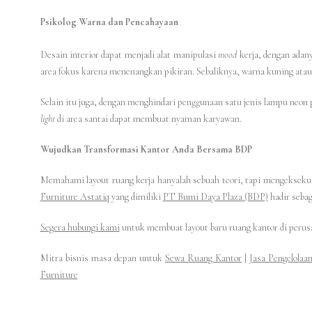
Psikolog Warna dan Pencahayaan
Desain interior dapat menjadi alat manipulasi
mood
kerja, dengan adan
area fokus karena menenangkan pikiran. Sebaliknya, warna kuning atau 
Selain itu juga, dengan menghindari penggunaan satu jenis lampu ne
light
di area santai dapat membuat nyaman karyawan.
Wujudkan Transformasi Kantor Anda Bersama BDP
Memahami layout ruang kerja hanyalah sebuah teori, tapi mengeksekusi
Furniture Astatiq
yang dimiliki
PT Bumi Daya Plaza (BDP)
hadir seba
Segera hubungi kami
untuk membuat layout baru ruang kantor di perus
Mitra bisnis masa depan untuk
Sewa Ruang Kantor
|
Jasa Pengelolaa
Furniture