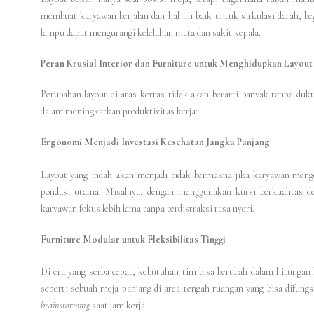
membuat karyawan berjalan dan hal ini baik untuk sirkulasi darah, b
lampu dapat mengurangi kelelahan mata dan sakit kepala.
Peran Krusial Interior dan Furniture untuk Menghidupkan Layout
Perubahan layout di atas kertas tidak akan berarti banyak tanpa duk
dalam meningkatkan produktivitas kerja:
Ergonomi Menjadi Investasi Kesehatan Jangka Panjang
Layout yang indah akan menjadi tidak bermakna jika karyawan menge
pondasi utama. Misalnya, dengan menggunakan kursi berkualitas d
karyawan fokus lebih lama tanpa terdistraksi rasa nyeri.
Furniture Modular untuk Fleksibilitas Tinggi
Di era yang serba cepat, kebutuhan tim bisa berubah dalam hitungan
seperti sebuah meja panjang di area tengah ruangan yang bisa difun
brainstorming
saat jam kerja.