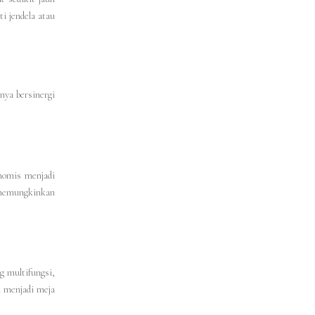
i jendela atau
nya bersinergi
onomis menjadi
 memungkinkan
g multifungsi,
h menjadi meja