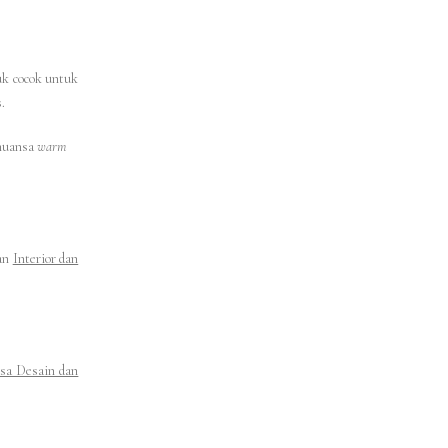
uk cocok untuk
.
rnuansa
warm
nan
Interior dan
asa Desain dan