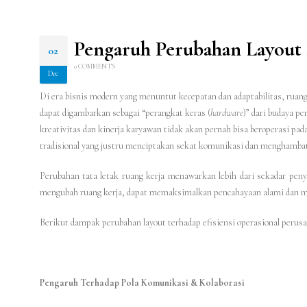
Pengaruh Perubahan Layout 
02
0 COMMENTS
Dec
Di era bisnis modern yang menuntut kecepatan dan adaptabilitas, ruang
dapat digambarkan sebagai “perangkat keras (
hardware
)” dari budaya p
kreativitas dan kinerja karyawan tidak akan pernah bisa beroperasi 
tradisional yang justru menciptakan sekat komunikasi dan menghambat 
Perubahan tata letak ruang kerja menawarkan lebih dari sekadar peny
mengubah ruang kerja, dapat memaksimalkan pencahayaan alami dan men
Berikut dampak perubahan layout terhadap efisiensi operasional perus
Pengaruh Terhadap Pola Komunikasi & Kolaborasi