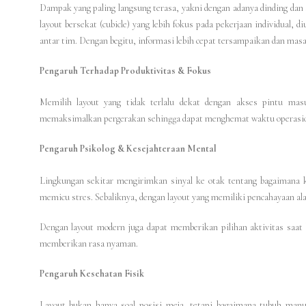
Dampak yang paling langsung terasa, yakni dengan adanya dinding dan s
layout bersekat (cubicle) yang lebih fokus pada pekerjaan individual
antar tim. Dengan begitu, informasi lebih cepat tersampaikan dan masal
Pengaruh Terhadap Produktivitas & Fokus
Memilih layout yang tidak terlalu dekat dengan akses pintu masu
memaksimalkan pergerakan sehingga dapat menghemat waktu operasiona
Pengaruh Psikolog & Kesejahteraan Mental
Lingkungan sekitar mengirimkan sinyal ke otak tentang bagaimana k
memicu stres. Sebaliknya, dengan layout yang memiliki pencahayaan al
Dengan layout modern juga dapat memberikan pilihan aktivitas saat 
memberikan rasa nyaman.
Pengaruh Kesehatan Fisik
Layout bukan hanya soal posisi meja, tetapi bagaimana tubuh manusi