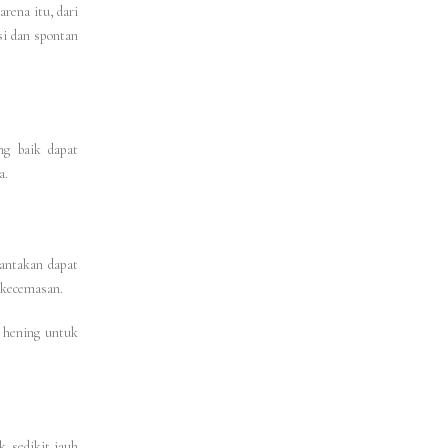
rena itu, dari
si dan spontan
ng baik dapat
a.
rantakan dapat
 kecemasan.
g hening untuk
k sedikit jauh