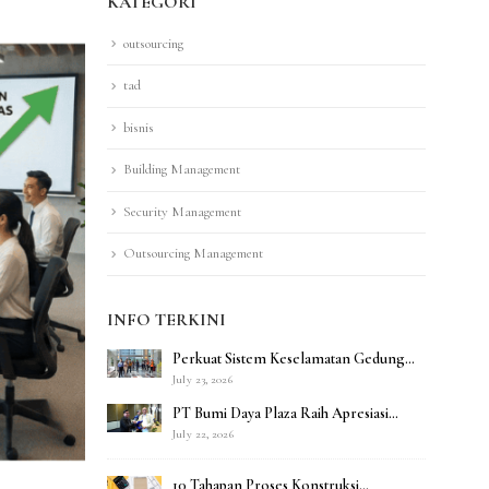
KATEGORI
outsourcing
tad
bisnis
Building Management
Security Management
Outsourcing Management
INFO TERKINI
Perkuat Sistem Keselamatan Gedung
Menara Mandiri, PT Bumi Daya Plaza
July 23, 2026
Gelar Fire Drill Bersama Damkar
PT Bumi Daya Plaza Raih Apresiasi
Provinsi DKI Jakarta
Kepatuhan LKPM dari Pemerintah
July 22, 2026
Provinsi DKI Jakarta
10 Tahapan Proses Konstruksi