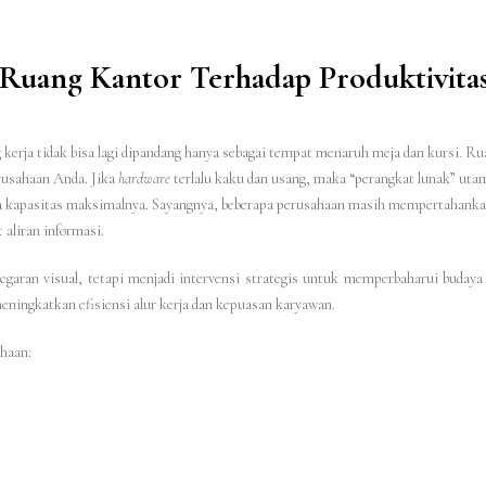
Ruang Kantor Terhadap Produktivitas
 kerja tidak bisa lagi dipandang hanya sebagai tempat menaruh meja dan kursi. Ru
erusahaan Anda. Jika
hardware
terlalu kaku dan usang, maka “perangkat lunak” uta
pada kapasitas maksimalnya. Sayangnya, beberapa perusahaan masih mempertahanka
aliran informasi.
egaran visual, tetapi menjadi intervensi strategis untuk memperbaharui budaya
ingkatkan efisiensi alur kerja dan kepuasan karyawan.
ahaan: