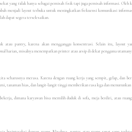
ekat yang tidak hanya sebagai pemisah fisik tapi juga pemisah informasi. Oleh ka
, diubah menjadi layout terbuka untuk meningkatkan frekuensi komunikasi informa
ah dapat segera terselesaikan.
k atau pantry, karena akan mengganggu konsentrasi. Selain itu, layout ya
l harian, misalnya menempatkan printer atau arsip di dekat pengguna utamany
ita seharusnya merasa. Karena dengan ruang kerja yang sempit, gelap, dan be
ami, tanaman hias, dan langit-langit tinggi memberikan rasa lega dan menurunkan
bekerja, dimana karyawan bisa memilih duduk di sofa, meja berdiri, atau ruan
a berinteraksi dengan ruang. Misalnya, pantry atau ruang rapat yang terleta