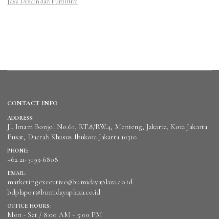
Jasa Desain dan Furniture
CONTACT INFO
ADDRESS:
Jl. Imam Bonjol No.61, RT.8/RW.4, Menteng, Jakarta, Kota Jakarta
Pusat, Daerah Khusus Ibukota Jakarta 10310
PHONE:
+62 21-3193-6808
EMAIL:
marketingexecutive@bumidayaplaza.co.id
bdplapor@bumidayaplaza.co.id
OFFICE HOURS:
Mon - Sat / 8:00 AM - 5:00 PM