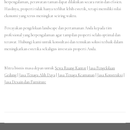
berpengalaman, perawatan taman dapat dilakukan secara rutin dan efisien.
Hasilnya, properti tidak hanya terlihat lebih estetik, tetapi memiliki nilai
ekonomi yang terus meningkat seiring waktu.
Percayakan pengelolaan landscape dan pertamanan Anda kepada tim
profesional yang berpengalaman agar tampilan properti selalu optimal dan
terawat. Hubungi kami untuk konsultasi dan temukan solusi terbaik dalam
meningkatkan estetika sekaligus investais properti Anda.
Mitra bisnis masa depan untuk
Sewa Ruang Kantor
|
Jasa Pengelolaan
Gedung
|
Jasa Tenaga Alih Daya
|
Jasa Tenaga Keamanan
|
Jasa Konstruksi
|
Jasa Desain dan Furniture